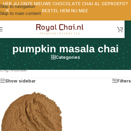
HEB JIJ ONZE NIEUWE CHOCOLATE CHAI AL GEPROEFD?
Skip to navigation
BESTEL HEM NU MEE
Skip to main content
pumpkin masala chai
Categories
Home
/
Producten getagged “pumpkin masala chai”
Enig resultaat
Show sidebar
Filters