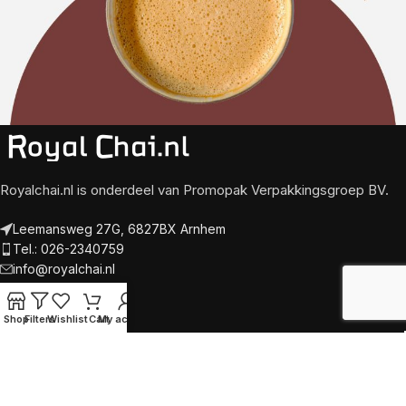
Royalchai.nl is onderdeel van Promopak Verpakkingsgroep BV.
Leemansweg 27G, 6827BX Arnhem
Tel.: 026-2340759
info@royalchai.nl
Levering
Shop
Filters
Wishlist
Cart
My account
Betaling
Algemene voorwaarden
Privacy Policy