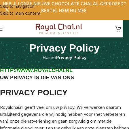
HEB JIJ ONZE NIEUWE CHOCOLATE CHAI AL GEPROEFD?
Skip to navigation
BESTEL HEM NU MEE
Skip to main content
Privacy Policy
Home
/
Privacy Policy
HTTP://WWW.ROYALCHAI.NL
UW PRIVACY IS DIE VAN
ONS
PRIVACY POLICY
Royalchai.nl geeft veel om uw privacy. Wij verwerken daarom
uitsluitend gegevens die wij nodig hebben voor (het verbeteren
van) onze dienstverlening en gaan zorgvuldig om met de
informatie die wij over u en uw gebruik van onze diensten hebben