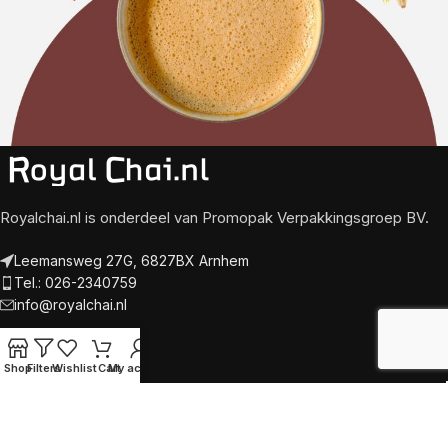
Royalchai.nl is onderdeel van Promopak Verpakkingsgroep BV.
Leemansweg 27G, 6827BX Arnhem
Tel.: 026-2340759
info@royalchai.nl
Levering
Shop
Filters
Wishlist
Cart
My account
Betaling
Algemene voorwaarden
Privacy Policy