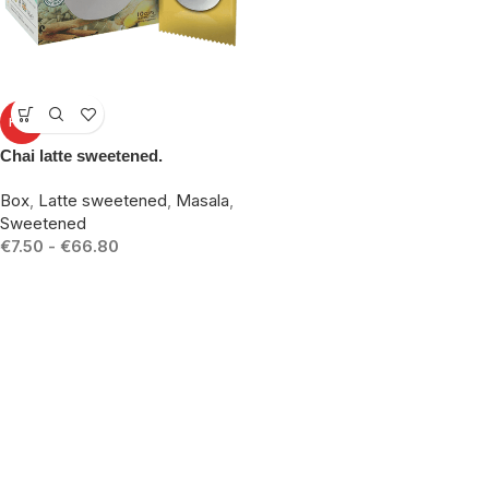
-10%
HOT
Chai latte sweetened.
Box
,
Latte sweetened
,
Masala
,
Sweetened
€
7.50
-
€
66.80