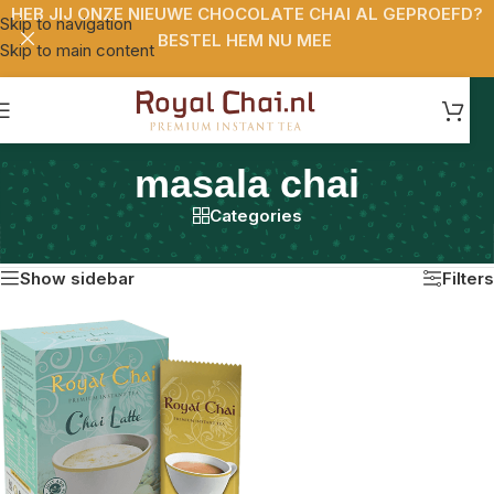
HEB JIJ ONZE NIEUWE CHOCOLATE CHAI AL GEPROEFD?
Skip to navigation
BESTEL HEM NU MEE
Skip to main content
masala chai
Categories
Home
/
Producten getagged “masala chai”
Enig resultaat
Show sidebar
Filters