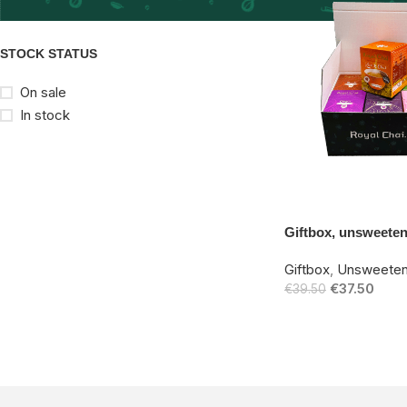
STOCK STATUS
On sale
In stock
-5%
Giftbox, unsweete
Giftbox
,
Unsweete
€
37.50
€
39.50