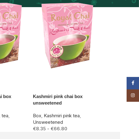
Face
-17%
Insta
ai box
Kashmiri pink chai box
unsweetened
k tea
,
Box
,
Kashmiri pink tea
,
Unsweetened
€
8.35
-
€
66.80