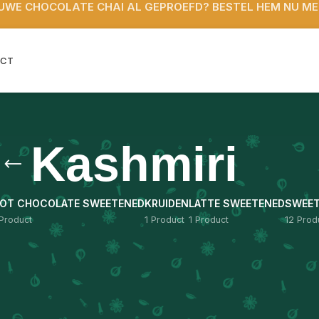
IEUWE CHOCOLATE CHAI AL GEPROEFD? BESTEL HEM NU M
ACT
Kashmiri
OT CHOCOLATE SWEETENED
KRUIDEN
LATTE SWEETENED
SWEE
 Product
1 Product
1 Product
12 Prod
getagged “Kashmiri”
Sh