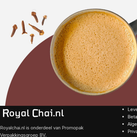
Leve
Beta
Alg
Royalchai.nl is onderdeel van Promopak
Priv
Verpakkingsgroep BV.