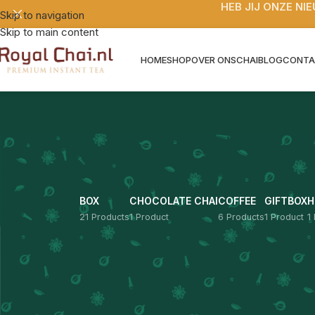
HEB JIJ ONZE N
Skip to navigation
Skip to main content
HOME
SHOP
OVER ONS
CHAIBLOG
CONT
BOX
CHOCOLATE CHAI
COFFEE
GIFTBOX
H
21 Products
1 Product
6 Products
1 Product
1
FILTER BY PRICE
Kashmiri pink tea.
Home
/
Producten 
Prijs:
€0
—
€100
FILTER