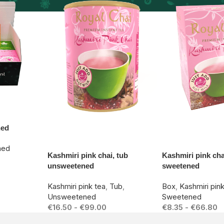
ned
-19%
-17%
ned
Kashmiri pink chai, tub
Kashmiri pink ch
unsweetened
sweetened
Kashmiri pink tea
,
Tub
,
Box
,
Kashmiri pin
Unsweetened
Sweetened
€
16.50
-
€
99.00
€
8.35
-
€
66.80