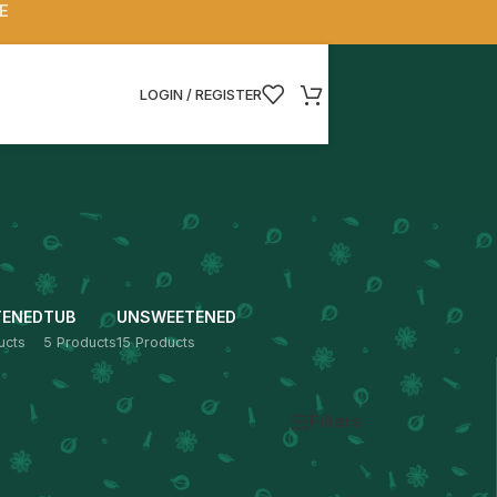
EE
LOGIN / REGISTER
TENED
TUB
UNSWEETENED
ucts
5 Products
15 Products
ow
9
12
18
24
Filters