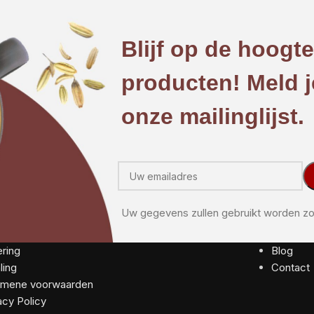
Blijf op de hoogt
producten! Meld j
onze mailinglijst.
Uw gegevens zullen gebruikt worden zo
ring
Blog
ling
Contact
emene voorwaarden
acy Policy