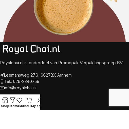
Royalchai.nl is onderdeel van Promopak Verpakkingsgroep BV.
Leemansweg 27G, 6827BX Arnhem
Tel.: 026-2340759
info@royalchai.nl
Levering
Shop
Filters
Wishlist
Cart
My account
Betaling
Algemene voorwaarden
Privacy Policy