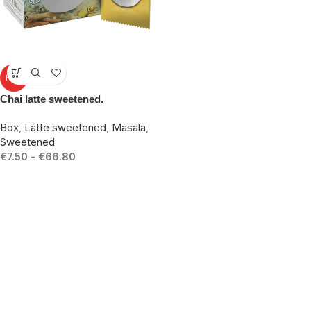
-10%
HOT
Chai latte sweetened.
Box
,
Latte sweetened
,
Masala
,
Sweetened
€
7.50
-
€
66.80