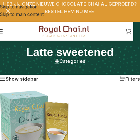
HEB JIJ ONZE NIEUWE CHOCOLATE CHAI AL GEPROEFD?
Skip to navigation
BESTEL HEM NU MEE
Skip to main content
Latte sweetened
Categories
Home
/
Latte sweetened
Enig resultaat
Show sidebar
Filters