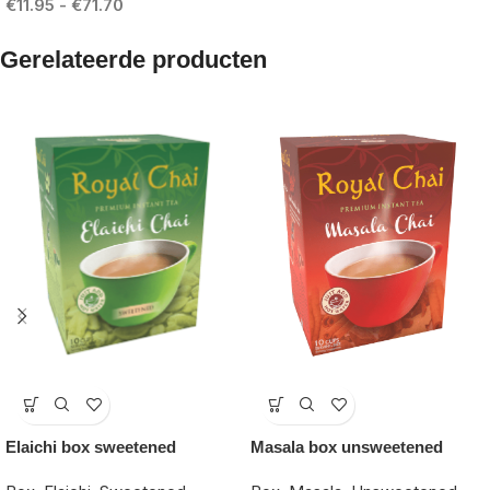
€
11.95
-
€
71.70
Gerelateerde producten
-15%
-15%
Elaichi box sweetened
Masala box unsweetened