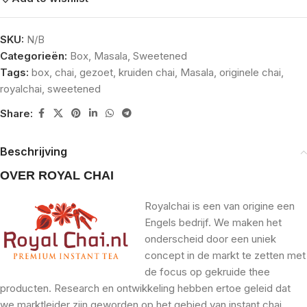
SKU:
N/B
Categorieën:
Box
,
Masala
,
Sweetened
Tags:
box
,
chai
,
gezoet
,
kruiden chai
,
Masala
,
originele chai
,
royalchai
,
sweetened
Share:
Beschrijving
OVER ROYAL CHAI
Royalchai is een van origine een
Engels bedrijf. We maken het
onderscheid door een uniek
concept in de markt te zetten met
de focus op gekruide thee
producten. Research en ontwikkeling hebben ertoe geleid dat
we marktleider zijn geworden op het gebied van instant chai