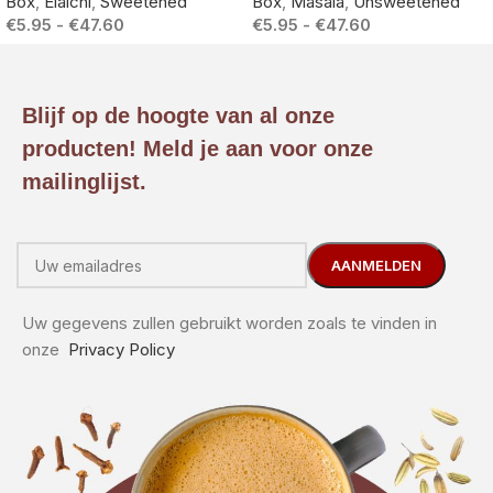
Box
,
Elaichi
,
Sweetened
Box
,
Masala
,
Unsweetened
€
5.95
-
€
47.60
€
5.95
-
€
47.60
Blijf op de hoogte van al onze
producten! Meld je aan voor onze
mailinglijst.
Uw gegevens zullen gebruikt worden zoals te vinden in
onze
Privacy Policy